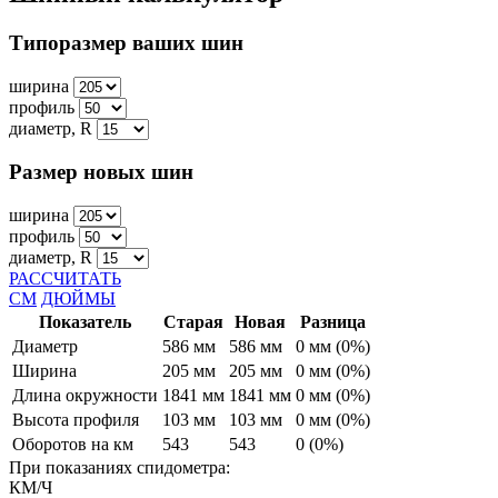
Типоразмер ваших шин
ширина
профиль
диаметр, R
Размер новых шин
ширина
профиль
диаметр, R
РАССЧИТАТЬ
СМ
ДЮЙМЫ
Показатель
Старая
Новая
Разница
Диаметр
586 мм
586 мм
0 мм (0%)
Ширина
205 мм
205 мм
0 мм (0%)
Длина окружности
1841 мм
1841 мм
0 мм (0%)
Высота профиля
103 мм
103 мм
0 мм (0%)
Оборотов на км
543
543
0 (0%)
При показаниях спидометра:
КМ/Ч